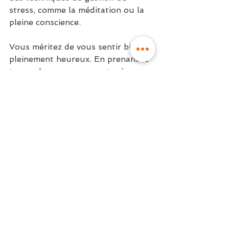
stress, comme la méditation ou la 
pleine conscience.
Vous méritez de vous sentir bien et 
pleinement heureux. En prenant le 
temps de vous reconnecter à vous-
même et à vos besoins, vous 
pouvez favoriser un équilibre qui 
vous permettra de vivre votre vie 
avec énergie et sérénité. 
N’hésitez pas à me contacter pour 
discuter de vos préoccupations et 
explorer comment nous pouvons 
travailler ensemble pour améliorer 
votre bien-être.
#bodnaturopathie
#naturopathe