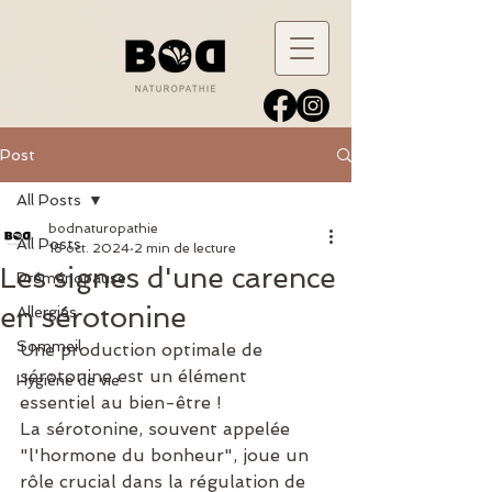
Post
All Posts
bodnaturopathie
All Posts
18 oct. 2024
2 min de lecture
Les signes d'une carence
Préménopause
en sérotonine
Allergies
Sommeil
Une production optimale de 
sérotonine est un élément 
Hygiène de vie
essentiel au bien-être !
La sérotonine, souvent appelée 
"l'hormone du bonheur", joue un 
rôle crucial dans la régulation de 