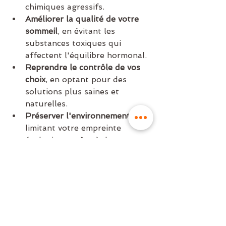
chimiques agressifs.
Améliorer la qualité de votre 
sommeil
, en évitant les 
substances toxiques qui 
affectent l'équilibre hormonal.
Reprendre le contrôle de vos 
choix
, en optant pour des 
solutions plus saines et 
naturelles.
Préserver l'environnement
, en 
limitant votre empreinte 
écologique grâce à des 
produits naturels 
biodégradables.
La simplicité comme 
rempart contre la toxicité 💪
Les produits chimiques sont 