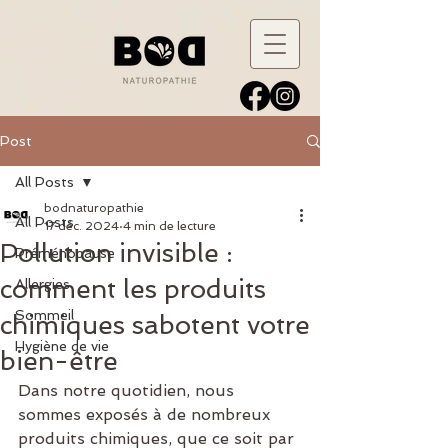
Post
All Posts
bodnaturopathie
All Posts
17 déc. 2024
4 min de lecture
Pollution invisible :
Préménopause
comment les produits
Allergies
Sommeil
chimiques sabotent votre
Hygiène de vie
bien-être
Dans notre quotidien, nous 
sommes exposés à de nombreux 
produits chimiques, que ce soit par 