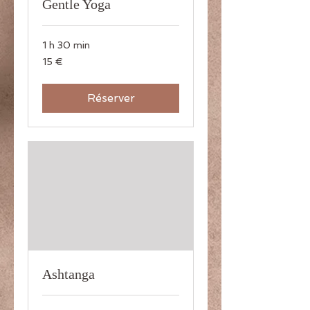
Gentle Yoga
1 h 30 min
15
15 €
euros
Réserver
Ashtanga