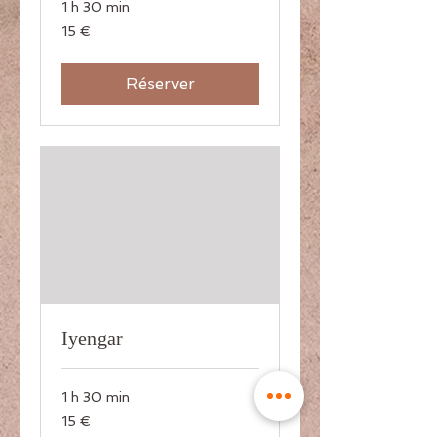
1 h 30 min
15
15 €
euros
Réserver
Iyengar
1 h 30 min
15
15 €
euros